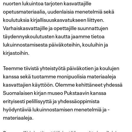
nuorten lukuintoa tarjoten kasvattajille
opetusmateriaalia, uudenlaisia menetelmiä sekä
koulutuksia kirjallisuuskasvatukseen liittyen.
Varhaiskasvattajille ja opettajille suunnattujen
täydennyskoulutusten kautta jaamme tietoa
lukuinnostamisesta päiväkoteihin, kouluihin ja
kirjastoihin.
Teemme tiivistä yhteistyötä päiväkotien ja koulujen
kanssa sekä tuotamme monipuolisia materiaaleja
kasvattajien käyttöön. Olemme kehittäneet yhdessä
Suomalaisen kirjan museo Pukstaavin kanssa
erityisesti pelillisyyttä ja yhdessäoppimista
hyödyntäviä lukuinnostamisen menetelmiä ja -
materiaaleja.