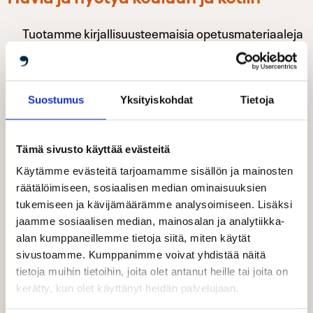
Tuotamme kirjallisuusteemaisia opetusmateriaaleja
koulujen, kotien ja päiväkotien tarpeisiin.
OPETUSMATERIAALEIHIN
Suostumus
Yksityiskohdat
Tietoja
Tämä sivusto käyttää evästeitä
Käytämme evästeitä tarjoamamme sisällön ja mainosten
räätälöimiseen, sosiaalisen median ominaisuuksien
tukemiseen ja kävijämäärämme analysoimiseen. Lisäksi
jaamme sosiaalisen median, mainosalan ja analytiikka-
alan kumppaneillemme tietoja siitä, miten käytät
sivustoamme. Kumppanimme voivat yhdistää näitä
tietoja muihin tietoihin, joita olet antanut heille tai joita on
kerätty, kun olet käyttänyt heidän palvelujaan.