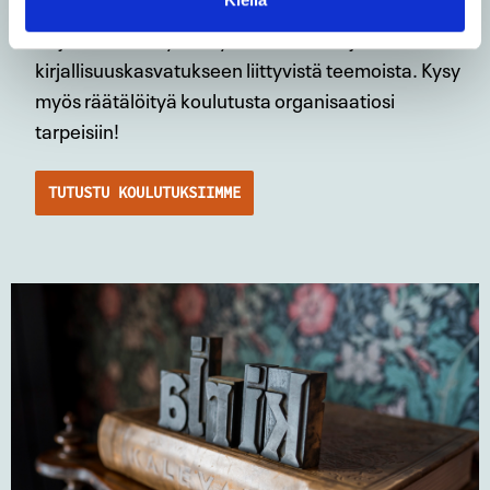
Järjestämme täydennyskoulutuksia ajankohtaisista
kirjallisuuskasvatukseen liittyvistä teemoista. Kysy
myös räätälöityä koulutusta organisaatiosi
tarpeisiin!
TUTUSTU KOULUTUKSIIMME