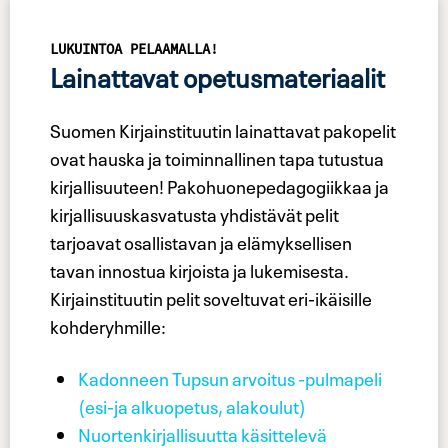
LUKUINTOA PELAAMALLA!
Lainattavat opetusmateriaalit
Suomen Kirjainstituutin lainattavat pakopelit
ovat hauska ja toiminnallinen tapa tutustua
kirjallisuuteen! Pakohuonepedagogiikkaa ja
kirjallisuuskasvatusta yhdistävät pelit
tarjoavat osallistavan ja elämyksellisen
tavan innostua kirjoista ja lukemisesta.
Kirjainstituutin pelit soveltuvat eri-ikäisille
kohderyhmille:
Kadonneen Tupsun arvoitus -pulmapeli
(esi-ja alkuopetus, alakoulut)
Nuortenkirjallisuutta käsittelevä