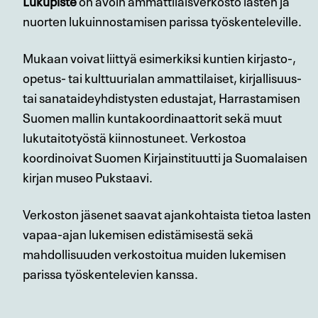
Lukupiste
on avoin ammattilaisverkosto lasten ja
nuorten lukuinnostamisen parissa työskenteleville.
Mukaan voivat liittyä esimerkiksi kuntien kirjasto-,
opetus- tai kulttuurialan ammattilaiset, kirjallisuus-
tai sanataideyhdistysten edustajat, Harrastamisen
Suomen mallin kuntakoordinaattorit sekä muut
lukutaitotyöstä kiinnostuneet. Verkostoa
koordinoivat Suomen Kirjainstituutti ja Suomalaisen
kirjan museo Pukstaavi.
Verkoston jäsenet saavat ajankohtaista tietoa lasten
vapaa-ajan lukemisen edistämisestä sekä
mahdollisuuden verkostoitua muiden lukemisen
parissa työskentelevien kanssa.