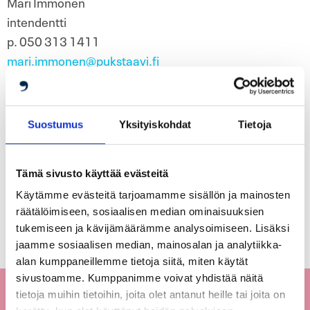
Mari Immonen
intendentti
p. 050 313 1411
mari.immonen@pukstaavi.fi
Peruutusehdot:
Voit perua varauksen veloituksetta 7
päivää ennen laina-ajan alkua. Sen jälkeen tehdyistä
Suostumus
Yksityiskohdat
Tietoja
peruutuksista veloitamme 50 % lainahinnasta.
Tämä sivusto käyttää evästeitä
Käytämme evästeitä tarjoamamme sisällön ja mainosten
räätälöimiseen, sosiaalisen median ominaisuuksien
tukemiseen ja kävijämäärämme analysoimiseen. Lisäksi
jaamme sosiaalisen median, mainosalan ja analytiikka-
alan kumppaneillemme tietoja siitä, miten käytät
sivustoamme. Kumppanimme voivat yhdistää näitä
tietoja muihin tietoihin, joita olet antanut heille tai joita on