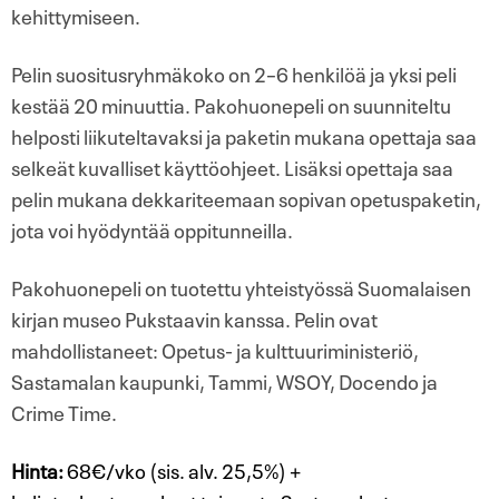
kehittymiseen.
Pelin suositusryhmäkoko on 2–6 henkilöä ja yksi peli
kestää 20 minuuttia. Pakohuonepeli on suunniteltu
helposti liikuteltavaksi ja paketin mukana opettaja saa
selkeät kuvalliset käyttöohjeet. Lisäksi opettaja saa
pelin mukana dekkariteemaan sopivan opetuspaketin,
jota voi hyödyntää oppitunneilla.
Pakohuonepeli on tuotettu yhteistyössä Suomalaisen
kirjan museo Pukstaavin kanssa. Pelin ovat
mahdollistaneet: Opetus- ja kulttuuriministeriö,
Sastamalan kaupunki, Tammi, WSOY, Docendo ja
Crime Time.
Hinta:
68€/vko (sis. alv. 25,5%) +