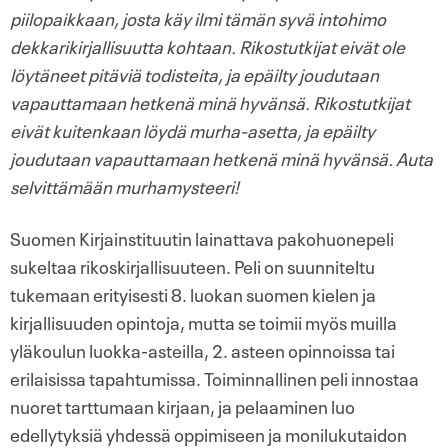
piilopaikkaan, josta käy ilmi tämän syvä intohimo
dekkarikirjallisuutta kohtaan. Rikostutkijat eivät ole
löytäneet pitäviä todisteita, ja epäilty joudutaan
vapauttamaan hetkenä minä hyvänsä. Rikostutkijat
eivät kuitenkaan löydä murha-asetta, ja epäilty
joudutaan vapauttamaan hetkenä minä hyvänsä. Auta
selvittämään murhamysteeri!
Suomen Kirjainstituutin lainattava pakohuonepeli
sukeltaa rikoskirjallisuuteen. Peli on suunniteltu
tukemaan erityisesti 8. luokan suomen kielen ja
kirjallisuuden opintoja, mutta se toimii myös muilla
yläkoulun luokka-asteilla, 2. asteen opinnoissa tai
erilaisissa tapahtumissa. Toiminnallinen peli innostaa
nuoret tarttumaan kirjaan, ja pelaaminen luo
edellytyksiä yhdessä oppimiseen ja monilukutaidon