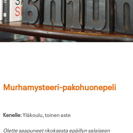
Murhamysteeri-pakohuonepeli
Kenelle:
Yläkoulu, toinen aste
Olette saapuneet rikoksesta epäillyn salaiseen