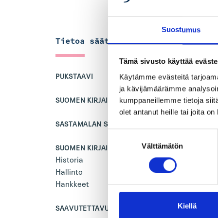
Suostumus
Tietoa säätiöstä
Kats
Tämä sivusto käyttää eväste
PUKSTAAVI
OPETTA
Käytämme evästeitä tarjoama
Opetus
ja kävijämäärämme analysoim
Koulut
SUOMEN KIRJAINSTITUUTTI
kumppaneillemme tietoja siitä
olet antanut heille tai joita o
SASTAMALAN SEUDUN MUSEO
AJANK
Suostumuksen
Välttämätön
valinta
SUOMEN KIRJAINSTITUUTIN SÄÄTIÖ
KOKOE
Historia
Hallinto
Hankkeet
Kiellä
SAAVUTETTAVUUSSELOSTE