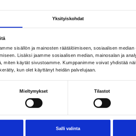
Yksityiskohdat
o myös
Vierailuinfo
itä
Ma
Suljettu
JILLE
mme sisällön ja mainosten räätälöimiseen, sosiaalisen median
materiaalit
Ti
10.00 – 17.00
iseen. Lisäksi jaamme sosiaalisen median, mainosalan ja analy
ukset
Ke
10.00 – 17.00
, miten käytät sivustoamme. Kumppanimme voivat yhdistää näitä t
To
10.00 – 17.00
n kerätty, kun olet käyttänyt heidän palvelujaan.
Pe
10.00 – 21.00
OHTAISTA
La
10.00 – 17.00
Mieltymykset
Tilastot
Su
Suljettu
LMAPALVELUT
LIPUT
0 € alle 18 v.
10 € aikuiset
Salli valinta
8 € eläk., opisk., varusm., ty