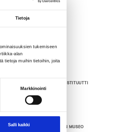
Tietoja
Yhteystiedot
MARTTILANKATU 12
 ominaisuuksien tukemiseen
38200 Sastamala
tiikka-alan
p. 010 3212 950
ietoja muihin tietoihin, joita
info@pukstaavi.fi
PUKSTAAVI JA KIRJAINSTITUUTTI
Markkinointi
SOMESSA
Facebook
Instagram
YouTube
Salli kaikki
öttömät
SASTAMALAN SEUDUN MUSEO