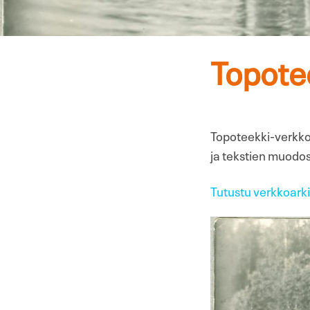
Topotee
Topoteekki-verkkoa
ja tekstien muodoss
Tutustu verkkoarki