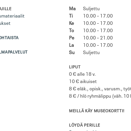
Ma
Suljettu
JILLE
materiaalit
Ti
10.00 – 17.00
ukset
Ke
10.00 – 17.00
To
10.00 – 17.00
Pe
10.00 – 21.00
OHTAISTA
La
10.00 – 17.00
Su
Suljettu
LMAPALVELUT
LIPUT
0 € alle 18 v.
10 € aikuiset
8 € eläk., opisk., varusm., ty
8 € / hlö ryhmälippu (väh. 10 
MEILLÄ KÄY MUSEOKORTTI!
LÖYDÄ PERILLE