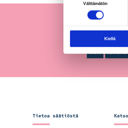
Välttämätön
valinta
AJANKOHTAISTA
Kiellä
LAPSILLE
MENNE
SASMU
SIJAINTI
Tietoa säätiöstä
Kats