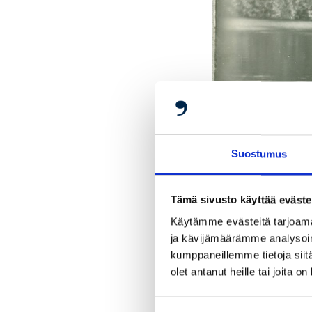
Suostumus
Tämä sivusto käyttää eväste
Käytämme evästeitä tarjoama
ja kävijämäärämme analysoim
kumppaneillemme tietoja siitä
© SASTAMALAN S
olet antanut heille tai joita o
Suostumuksen