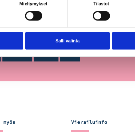
Mieltymykset
Tilastot
BLOGI
HANKKEET
KÄYNNISSÄ
KIERTONÄYTTELY
KIRJAINS
Salli valinta
ET
NÄYTTELYT
NUORILLE
OPETUSMATERIAALIT
PUKSTAAV
TAPAHTUMAT
VAIHTUVA
VERKKO
o myös
Vierailuinfo