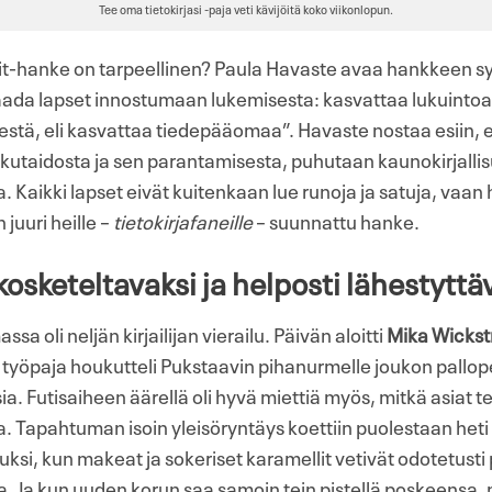
Tee oma tietokirjasi -paja veti kävijöitä koko viikonlopun.
nit-hanke on tarpeellinen? Paula Havaste avaa hankkeen s
aada lapset innostumaan lukemisesta: kasvattaa lukuintoa
teestä, eli kasvattaa tiedepääomaa”. Havaste nostaa esiin, 
kutaidosta ja sen parantamisesta, puhutaan kaunokirjalli
a. Kaikki lapset eivät kuitenkaan lue runoja ja satuja, vaan
 juuri heille –
tietokirjafaneille
– suunnattu hanke.
osketeltavaksi ja helposti lähestyttä
a oli neljän kirjailijan vierailu. Päivän aloitti
Mika Wicks
 työpaja houkutteli Pukstaavin pihanurmelle joukon pallop
ia. Futisaiheen äärellä oli hyvä miettiä myös, mitkä asiat 
. Tapahtuman isoin yleisöryntäys koettiin puolestaan heti
uksi, kun makeat ja sokeriset karamellit vetivät odotetusti
ta. Ja kun uuden korun saa samoin tein pistellä poskeensa,