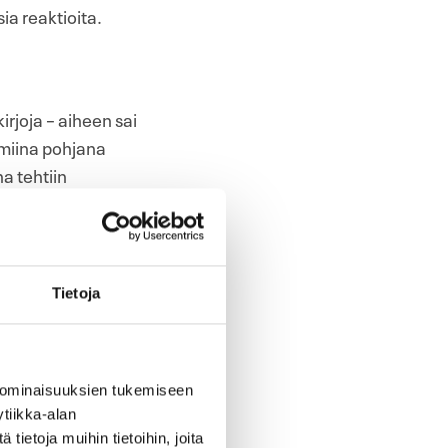
sia reaktioita.
rjoja – aiheen sai
lmiina pohjana
a tehtiin
ia, Kukat ja
nen ei jaksa
Tietoja
tä lapset
ja tehdessään.
koirista, ja
maelämäkerrallinen
 ominaisuuksien tukemiseen
tiikka-alan
risenkymmentä
ietoja muihin tietoihin, joita