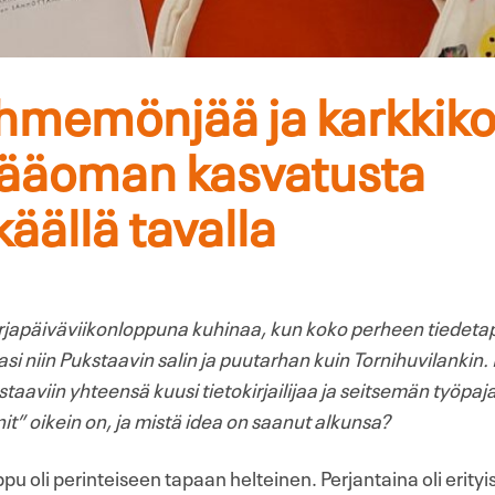
Ihmemönjää ja karkkiko
ääoman kasvatusta
äällä tavalla
Kirjapäiväviikonloppuna kuhinaa, kun koko perheen tiede
tasi niin Pukstaavin salin ja puutarhan kuin Tornihuvilankin
taaviin yhteensä kuusi tietokirjailijaa ja seitsemän työpa
it” oikein on, ja mistä idea on saanut alkunsa?
ppu oli perinteiseen tapaan helteinen. Perjantaina oli erit