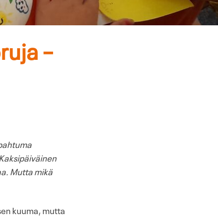
ruja –
tapahtuma
. Kaksipäiväinen
jaa. Mutta mikä
yisen kuuma, mutta