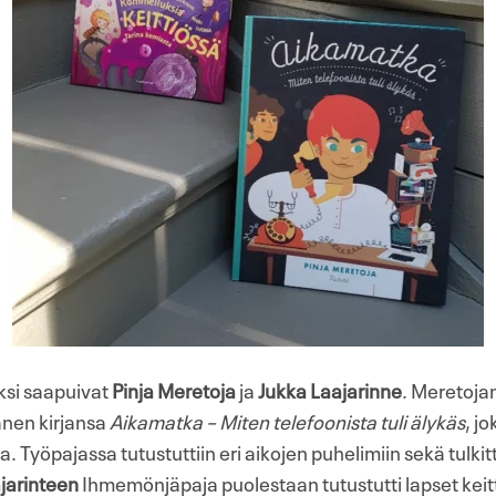
ksi saapuivat
Pinja Meretoja
ja
Jukka Laajarinne
. Meretoja
hänen kirjansa
Aikamatka – Miten telefoonista tuli älykäs
, j
. Työpajassa tutustuttiin eri aikojen puhelimiin sekä tulkitt
jarinteen
Ihmemönjäpaja puolestaan tutustutti lapset keit