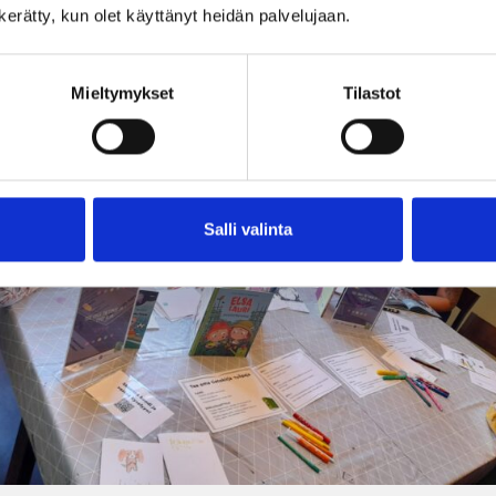
aa, mutta niitä harvoin tarvitaan, sillä lapset keksivät pal
n kerätty, kun olet käyttänyt heidän palvelujaan.
Mieltymykset
Tilastot
Salli valinta