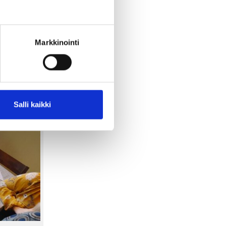
jon parempia itse.
Markkinointi
Salli kaikki