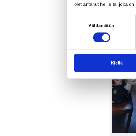
valmistakin aiheide
olet antanut heille tai joita o
Suostumuksen
Välttämätön
valinta
Kiellä