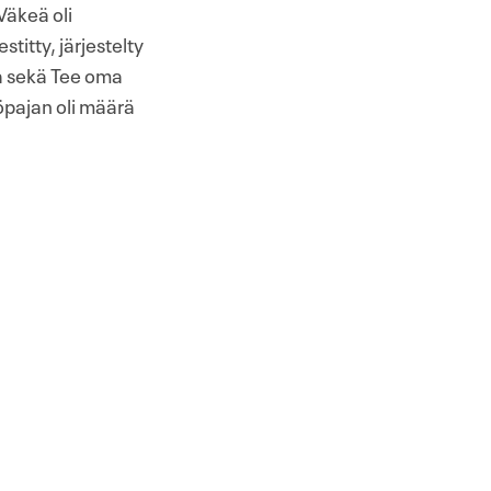
Väkeä oli
stitty, järjestelty
lua sekä Tee oma
työpajan oli määrä