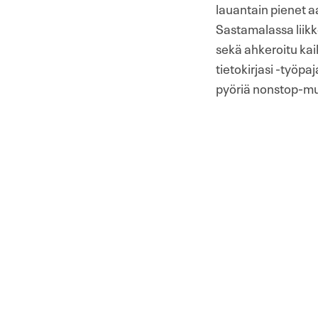
lauantain pienet aa
Sastamalassa liikkee
sekä ahkeroitu kaik
tietokirjasi -työpaj
pyöriä nonstop-muo