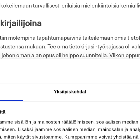
 kokeilemaan turvallisesti erilaisia mielenkiintoisia kemialli
kirjailijoina
iin molempina tapahtumapäivinä taiteilemaan omia tietoki
ostustensa mukaan. Tee oma tietokirjasi -työpajassa oli va
, johon oman alan opus oli helppo suunnitella. Viikonloppun
uassa seuraavista aiheista: Titanic, Kalastus, Viulun histor
ssa nähtiin myös kirjalliset teokset ”
Mistä tietää että toi
nka kiusaan isosiskoa
”.
Yksityiskohdat
nkkeen koordinaattori
Paula Havaste
Heurekasta kertoo, et
toden teolla mielikuvituksensa valloilleen omia tietokirjo
itä
in tehty tietokirjoja esimerkiksi traktoreista, kissoista ja 
eita löytyy: ”Oma suosikkini on
Teemu – elämä ja teot. O
mme sisällön ja mainosten räätälöimiseen, sosiaalisen median
iseen. Lisäksi jaamme sosiaalisen median, mainosalan ja analy
e hymyilee. Hän sanoo kehitelleensä työpajaa varten pa
, miten käytät sivustoamme. Kumppanimme voivat yhdistää näitä t