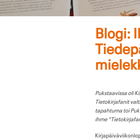
Blogi: 
Tiedep
mielekk
Pukstaavissa oli 
Tietokirjafanit val
tapahtuma toi Puks
ihme ”Tietokirjafan
Kirjapäiväviikonlo