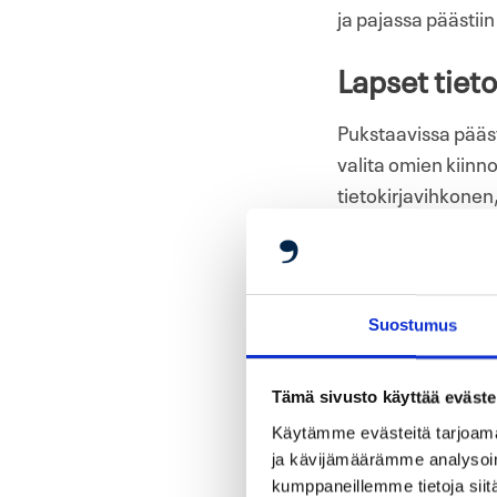
ja pajassa päästiin
Lapset tieto
Pukstaavissa pääst
valita omien kiinn
tietokirjavihkonen
tietokirjoja muun m
Taekwondo. Työpaja
kuunnella
” ja ”
Kui
Suostumus
Tietokirjafanit-ha
päästävät yleensä 
Tämä sivusto käyttää eväste
Heurekassa on aiemm
omaperäisiäkin aih
Käytämme evästeitä tarjoama
ja kävijämäärämme analysoim
tietokirja
”, Havast
kumppaneillemme tietoja siitä