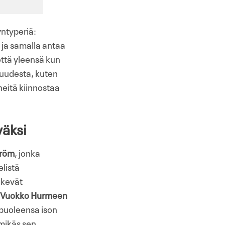
yntyperiä:
 ja samalla antaa
että yleensä kun
suudesta, kuten
 heitä kiinnostaa
väksi
tröm
, jonka
elistä
tekevät
Vuokko Hurmeen
 puoleensa ison
 mikäs sen