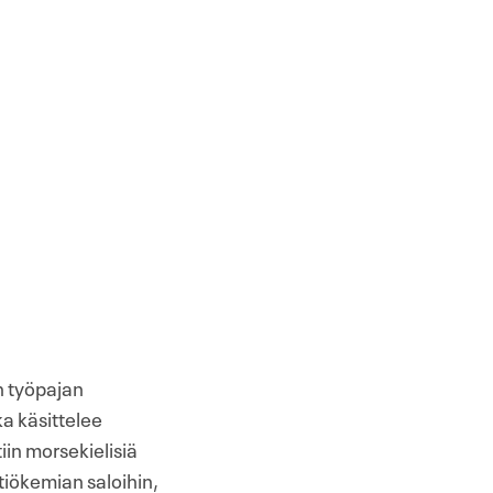
n työpajan
oka käsittelee
iin morsekielisiä
tiökemian saloihin,