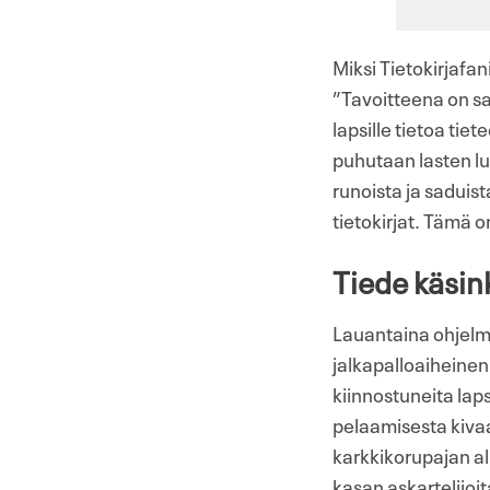
Miksi Tietokirjafa
”Tavoitteena on s
lapsille tietoa tie
puhutaan lasten lu
runoista ja saduist
tietokirjat. Tämä on
Tiede käsink
Lauantaina ohjelmass
jalkapalloaiheinen
kiinnostuneita laps
pelaamisesta kivaa
karkkikorupajan al
kasan askartelijoi