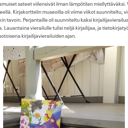
muiset sateet viilensivät ilman lämpötilan miellyttäväksi. 
llä. Kirjakorttelin museoilla oli viime viikot suunniteltu, vie
in tavoin. Perjantaille oli suunniteltu kaksi kirjailijavierai
a. Lauantaina vierailulle tulisi neljä kirjailijaa, ja tietokirja
toisena kirjailijavierailuiden ajan.