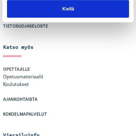
Kiellä
SAAVUTETTAVUUSSELOSTE
TIETOSUOJASELOSTE
Katso myös
OPETTAJILLE
Opetusmateriaalit
Koulutukset
AJANKOHTAISTA
KOKOELMAPALVELUT
Vierailuinfo