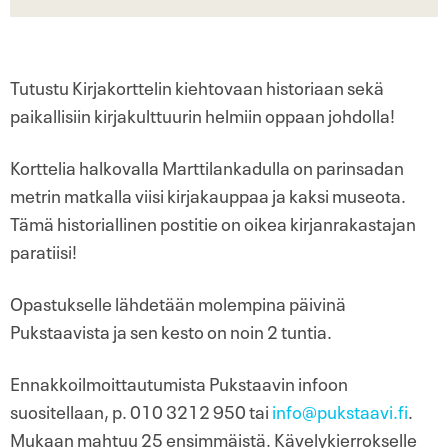
Tutustu Kirjakorttelin kiehtovaan historiaan sekä
paikallisiin kirjakulttuurin helmiin oppaan johdolla!
Korttelia halkovalla Marttilankadulla on parinsadan
metrin matkalla viisi kirjakauppaa ja kaksi museota.
Tämä historiallinen postitie on oikea kirjanrakastajan
paratiisi!
Opastukselle lähdetään molempina päivinä
Pukstaavista ja sen kesto on noin 2 tuntia.
Ennakkoilmoittautumista Pukstaavin infoon
suositellaan, p. 010 3212 950 tai
info@pukstaavi.fi
.
Mukaan mahtuu 25 ensimmäistä. Kävelykierrokselle