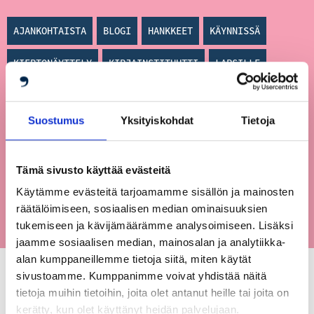
AJANKOHTAISTA
BLOGI
HANKKEET
KÄYNNISSÄ
KIERTONÄYTTELY
KIRJAINSTITUUTTI
LAPSILLE
MENNEET
NÄYTTELYT
NUORILLE
OPETUSMATERIAALIT
Suostumus
Yksityiskohdat
Tietoja
PUKSTAAVI
PYSYVÄ
SASMU
SIJAINTI
TAPAHTUMAT
VAIHTUVA
VERKKO
Tämä sivusto käyttää evästeitä
Käytämme evästeitä tarjoamamme sisällön ja mainosten
räätälöimiseen, sosiaalisen median ominaisuuksien
tukemiseen ja kävijämäärämme analysoimiseen. Lisäksi
jaamme sosiaalisen median, mainosalan ja analytiikka-
alan kumppaneillemme tietoja siitä, miten käytät
sivustoamme. Kumppanimme voivat yhdistää näitä
tietoja muihin tietoihin, joita olet antanut heille tai joita on
kerätty, kun olet käyttänyt heidän palvelujaan.