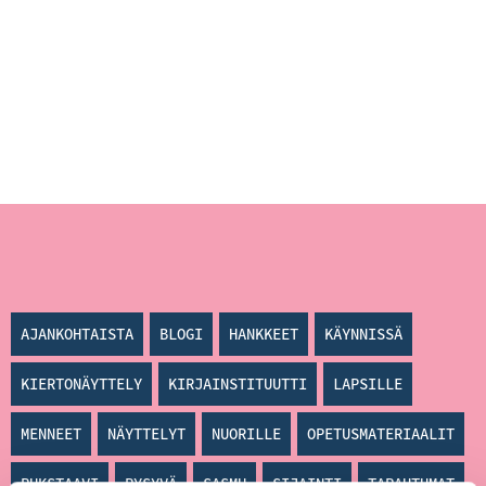
AJANKOHTAISTA
BLOGI
HANKKEET
KÄYNNISSÄ
KIERTONÄYTTELY
KIRJAINSTITUUTTI
LAPSILLE
MENNEET
NÄYTTELYT
NUORILLE
OPETUSMATERIAALIT
PUKSTAAVI
PYSYVÄ
SASMU
SIJAINTI
TAPAHTUMAT