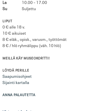
La
10.00 – 17.00
Su
Suljettu
LIPUT
0 € alle 18 v.
10 € aikuiset
8 € eläk., opisk., varusm., työttömät
8 € / hlö ryhmälippu (väh. 10 hlö)
MEILLÄ KÄY MUSEOKORTTI!
LÖYDÄ PERILLE
Saapumisohjeet
Sijainti kartalla
ANNA PALAUTETTA