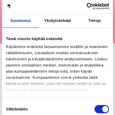
VAIHTUVA
VERKKO
Suostumus
Yksityiskohdat
Tietoja
Tämä sivusto käyttää evästeitä
Käytämme evästeitä tarjoamamme sisällön ja mainosten
räätälöimiseen, sosiaalisen median ominaisuuksien
tukemiseen ja kävijämäärämme analysoimiseen. Lisäksi
jaamme sosiaalisen median, mainosalan ja analytiikka-
alan kumppaneillemme tietoja siitä, miten käytät
sivustoamme. Kumppanimme voivat yhdistää näitä
tietoja muihin tietoihin, joita olet antanut heille tai joita on
kerätty, kun olet käyttänyt heidän palvelujaan.
Tietoa säätiöstä
Suostumuksen
Välttämätön
valinta