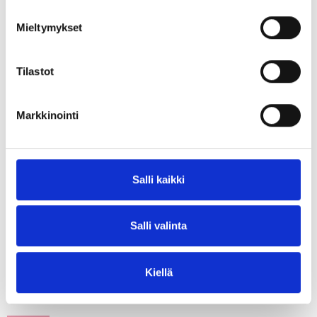
PUKSTAAVI
Mieltymykset
SUOMEN KIRJAINSTITUUTTI
Tilastot
SASTAMALAN SEUDUN MUSEO
Markkinointi
SUOMEN KIRJAINSTITUUTIN SÄÄTIÖ
Historia
Hallinto
Hankkeet
Salli kaikki
SAAVUTETTAVUUSSELOSTE
Salli valinta
TIETOSUOJASELOSTE
Kiellä
Katso myös