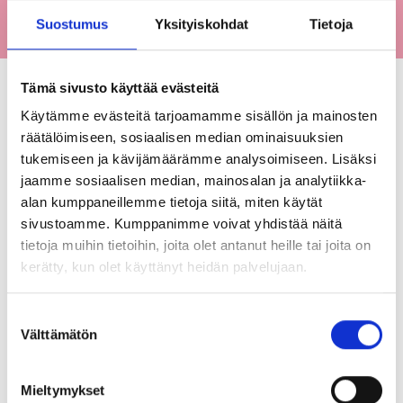
Suostumus
Yksityiskohdat
Tietoja
Tämä sivusto käyttää evästeitä
Käytämme evästeitä tarjoamamme sisällön ja mainosten
räätälöimiseen, sosiaalisen median ominaisuuksien
tukemiseen ja kävijämäärämme analysoimiseen. Lisäksi
jaamme sosiaalisen median, mainosalan ja analytiikka-
alan kumppaneillemme tietoja siitä, miten käytät
sivustoamme. Kumppanimme voivat yhdistää näitä
tietoja muihin tietoihin, joita olet antanut heille tai joita on
kerätty, kun olet käyttänyt heidän palvelujaan.
Tietoa säätiöstä
Suostumuksen
PUKSTAAVI
Välttämätön
valinta
SUOMEN KIRJAINSTITUUTTI
Mieltymykset