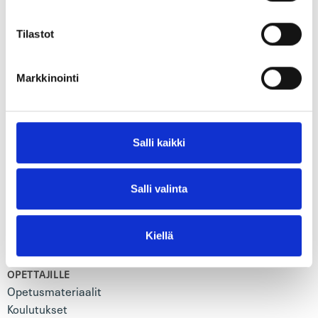
SASTAMALAN SEUDUN MUSEO
Tilastot
SUOMEN KIRJAINSTITUUTIN SÄÄTIÖ
Historia
Markkinointi
Hallinto
Hankkeet
SAAVUTETTAVUUSSELOSTE
Salli kaikki
TIETOSUOJASELOSTE
Salli valinta
Katso myös
Kiellä
OPETTAJILLE
Opetusmateriaalit
Koulutukset