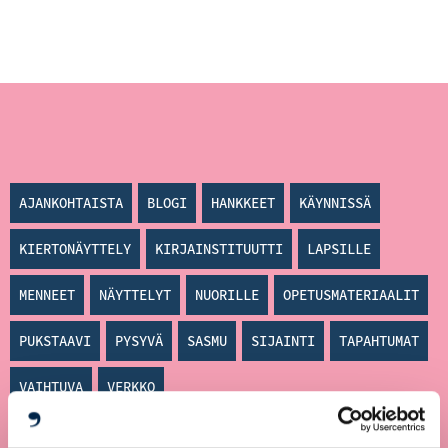
AJANKOHTAISTA
BLOGI
HANKKEET
KÄYNNISSÄ
KIERTONÄYTTELY
KIRJAINSTITUUTTI
LAPSILLE
MENNEET
NÄYTTELYT
NUORILLE
OPETUSMATERIAALIT
PUKSTAAVI
PYSYVÄ
SASMU
SIJAINTI
TAPAHTUMAT
VAIHTUVA
VERKKO