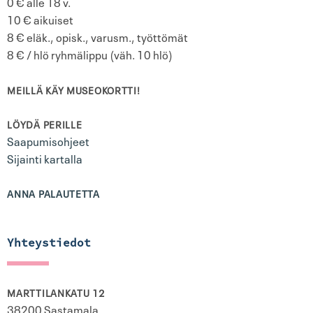
0 € alle 18 v.
10 € aikuiset
8 € eläk., opisk., varusm., työttömät
8 € / hlö ryhmälippu (väh. 10 hlö)
MEILLÄ KÄY MUSEOKORTTI!
LÖYDÄ PERILLE
Saapumisohjeet
Sijainti kartalla
ANNA PALAUTETTA
Yhteystiedot
MARTTILANKATU 12
38200 Sastamala