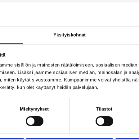
Yksityiskohdat
itä
mme sisällön ja mainosten räätälöimiseen, sosiaalisen median
iseen. Lisäksi jaamme sosiaalisen median, mainosalan ja analy
, miten käytät sivustoamme. Kumppanimme voivat yhdistää näitä t
n kerätty, kun olet käyttänyt heidän palvelujaan.
Mieltymykset
Tilastot
Blogi: Yhteistyöstä voimaa