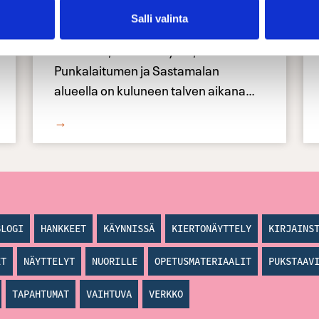
kulttuurimatkailuun
Salli valinta
Huittisten, Hämeenkyrön,
Punkalaitumen ja Sastamalan
alueella on kuluneen talven aikana
…
→
BLOGI
HANKKEET
KÄYNNISSÄ
KIERTONÄYTTELY
KIRJAINS
ET
NÄYTTELYT
NUORILLE
OPETUSMATERIAALIT
PUKSTAAV
TAPAHTUMAT
VAIHTUVA
VERKKO