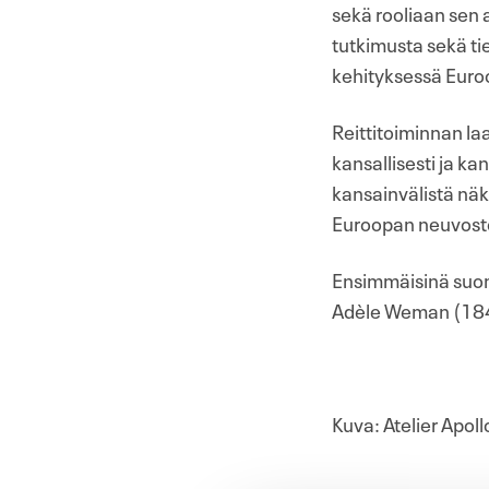
sekä rooliaan sen a
tutkimusta sekä ti
kehityksessä Euro
Reittitoiminnan la
kansallisesti ja kan
kansainvälistä näk
Euroopan neuvosto
Ensimmäisinä suoma
Adèle Weman (1844–
Kuva: Atelier Apol