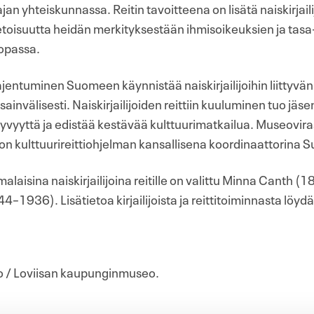
jan yhteiskunnassa. Reitin tavoitteena on lisätä naiskirjailij
etoisuutta heidän merkityksestään ihmisoikeuksien ja tas
opassa.
ajentuminen Suomeen käynnistää naiskirjailijoihin liittyvän
sainvälisesti. Naiskirjailijoiden reittiin kuuluminen tuo jäse
yvyyttä ja edistää kestävää kulttuurimatkailua. Museoviras
n kulttuurireittiohjelman kansallisena koordinaattorina 
laisina naiskirjailijoina reitille on valittu Minna Canth 
1936). Lisätietoa kirjailijoista ja reittitoiminnasta löyd
lo / Loviisan kaupunginmuseo.