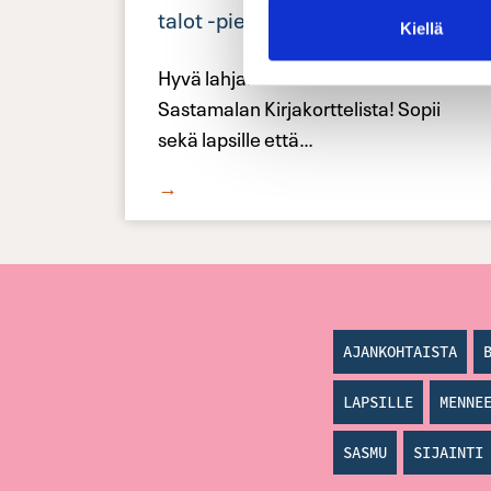
talot -pienoismallivihko -20 %
Kiellä
Hyvä lahjaidea tai matkamuisto
Sastamalan Kirjakorttelista! Sopii
sekä lapsille että
…
→
AJANKOHTAISTA
LAPSILLE
MENNE
SASMU
SIJAINTI