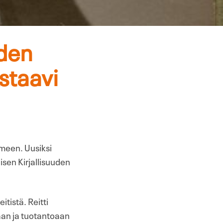
iden
staavi
meen. Uusiksi
isen Kirjallisuuden
itistä. Reitti
aan ja tuotantoaan