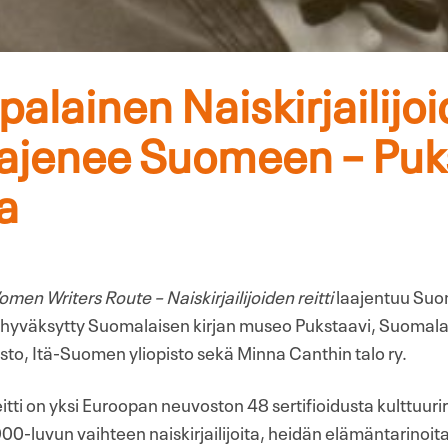
alainen Naiskirjailijo
laajenee Suomeen – Puk
a
men Writers Route – Naiskirjailijoiden reitti
laajentuu Suo
 on hyväksytty Suomalaisen kirjan museo Pukstaavi, Suomala
isto, Itä-Suomen yliopisto sekä Minna Canthin talo ry.
eitti on yksi Euroopan neuvoston 48 sertifioidusta kulttuurire
0-luvun vaihteen naiskirjailijoita, heidän elämäntarinoit