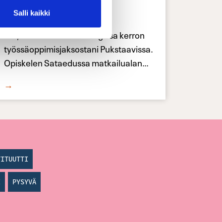
jakso Pukstaavilla
Salli kaikki
Hei, Iida täällä! Tässä blogissa kerron
työssäoppimisjaksostani Pukstaavissa.
Opiskelen Sataedussa matkailualan
…
→
TITUUTTI
I
PYSYVÄ