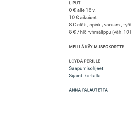
LIPUT
0 € alle 18 v.
10 € aikuiset
8 € eläk., opisk., varusm., ty
8 € / hlö ryhmälippu (väh. 10 
MEILLÄ KÄY MUSEOKORTTI!
LÖYDÄ PERILLE
Saapumisohjeet
Sijainti kartalla
ANNA PALAUTETTA