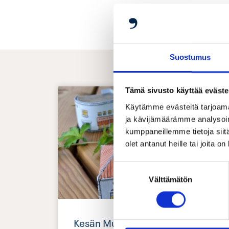
Suostumus
Tämä sivusto käyttää eväste
Käytämme evästeitä tarjoama
ja kävijämäärämme analysoim
kumppaneillemme tietoja siitä
olet antanut heille tai joita o
Suostumuksen
Välttämätön
valinta
Kesän Museokortti-etu: Tassulan