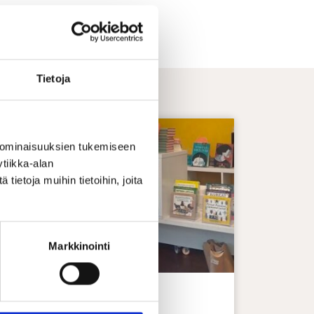
Tietoja
 ominaisuuksien tukemiseen
tiikka-alan
ietoja muihin tietoihin, joita
Markkinointi
Blogi: Iidan TOP-