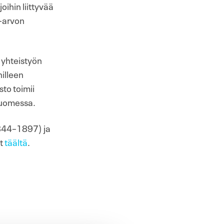
oihin liittyvää
a-arvon
 yhteistyön
nilleen
to toimii
Suomessa.
(1844–1897) ja
ät
täältä
.