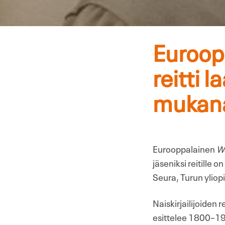
Euroopp
reitti 
mukan
Eurooppalainen
Wo
jäseniksi reitille
Seura, Turun yliop
Naiskirjailijoiden r
esittelee 1800–190