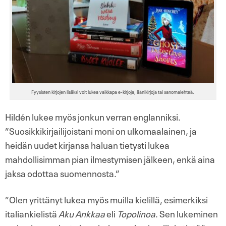
Fyysisten kirjojen lisäksi voit lukea vaikkapa e-kirjoja, äänikirjoja tai sanomalehteä.
Hildén lukee myös jonkun verran englanniksi.
”Suosikkikirjailijoistani moni on ulkomaalainen, ja
heidän uudet kirjansa haluan tietysti lukea
mahdollisimman pian ilmestymisen jälkeen, enkä aina
jaksa odottaa suomennosta.”
”Olen yrittänyt lukea myös muilla kielillä, esimerkiksi
italiankielistä
Aku Ankkaa
eli
Topolinoa
. Sen lukeminen