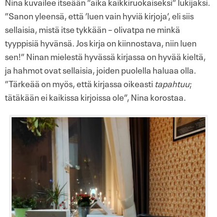
Nina kuvailee itseään ”aika kaikkiruokaiseksi” lukijaksi.
”Sanon yleensä, että ’luen vain hyviä kirjoja’, eli siis
sellaisia, mistä itse tykkään – olivatpa ne minkä
tyyppisiä hyvänsä. Jos kirja on kiinnostava, niin luen
sen!” Ninan mielestä hyvässä kirjassa on hyvää kieltä,
ja hahmot ovat sellaisia, joiden puolella haluaa olla.
”Tärkeää on myös, että kirjassa oikeasti
tapahtuu
;
tätäkään ei kaikissa kirjoissa ole”, Nina korostaa.