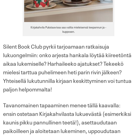
Kirjakahvila Pukstaavissa saa valita mieleisensä teepannun ja -
kupposen.
Silent Book Club pyrkii tarjoamaan ratkaisuja
lukuongelmiin: onko arjesta hankala löytää kiireetöntä
aikaa lukemiselle? Harhaileeko ajatukset? Tekeekö
mielesi tarttua puhelimeen heti parin rivin jälkeen?
Yhteisellä lukutunnilla kirjaan keskittyminen voi tuntua
paljon helpommalta!
Tavanomainen tapaaminen menee tällä kaavalla:
ensin ostetaan Kirjakahvilasta lukuevästä (esimerkiksi
kaunis pikku pannullinen teetä!), asettaudutaan
paikoilleen ja aloitetaan lukeminen, uppoudutaan