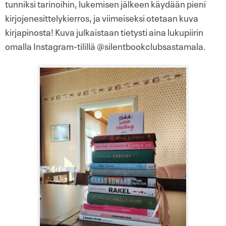
tunniksi tarinoihin, lukemisen jälkeen käydään pieni
kirjojenesittelykierros, ja viimeiseksi otetaan kuva
kirjapinosta! Kuva julkaistaan tietysti aina lukupiirin
omalla Instagram-tilillä @silentbookclubsastamala.