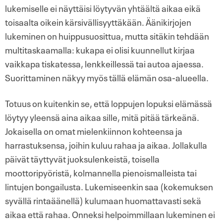
lukemiselle ei näyttäisi löytyvän yhtäältä aikaa eikä
toisaalta oikein kärsivällisyyttäkään. Äänikirjojen
lukeminen on huippusuosittua, mutta sitäkin tehdään
multitaskaamalla: kukapa ei olisi kuunnellut kirjaa
vaikkapa tiskatessa, lenkkeillessä tai autoa ajaessa.
Suorittaminen näkyy myös tällä elämän osa-alueella.
Totuus on kuitenkin se, että loppujen lopuksi elämässä
löytyy yleensä aina aikaa sille, mitä pitää tärkeänä.
Jokaisella on omat mielenkiinnon kohteensa ja
harrastuksensa, joihin kuluu rahaa ja aikaa. Jollakulla
päivät täyttyvät juoksulenkeistä, toisella
moottoripyöristä, kolmannella pienoismalleista tai
lintujen bongailusta. Lukemiseenkin saa (kokemuksen
syvällä rintaäänellä) kulumaan huomattavasti sekä
aikaa että rahaa. Onneksi helpoimmillaan lukeminen ei