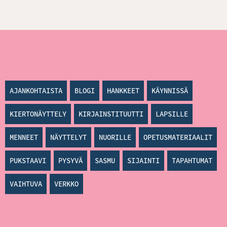
AJANKOHTAISTA
BLOGI
HANKKEET
KÄYNNISSÄ
KIERTONÄYTTELY
KIRJAINSTITUUTTI
LAPSILLE
MENNEET
NÄYTTELYT
NUORILLE
OPETUSMATERIAALIT
PUKSTAAVI
PYSYVÄ
SASMU
SIJAINTI
TAPAHTUMAT
VAIHTUVA
VERKKO