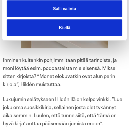
Salli valinta
Kiellä
Ihminen kuitenkin pohjimmiltaan pitää tarinoista, ja
moni löytää esim. podcasteista mieleisensä. Miksei
sitten kirjoista? ”Monet elokuvatkin ovat alun perin
kirjoja”, Hildén muistuttaa.
Lukujumin selätykseen Hildénillä on kelpo vinkki: ”Lue
joku oma suosikkikirja, sellainen josta olet tykännyt
aikaisemmin. Luulen, että tunne siitä, että ’tämä on
hyvä kirja’ auttaa pääsemään jumista eroon”.