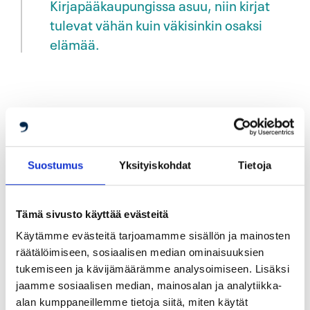
Kirjapääkaupungissa asuu, niin kirjat
tulevat vähän kuin väkisinkin osaksi
elämää.
Lukujumeja tulee ”paremmissakin piireissä”
Hildèn sanoo, että vaikka hänen tulee useimmiten
Suostumus
Yksityiskohdat
Tietoja
luettua joka päivä aika helposti, niin joskus hänellekin
saattaa tulla pientä lukujumia, jos kirja vaikuttaakin
Tämä sivusto käyttää evästeitä
siltä, ettei se oikein nappaa. Silloin hän yleensä jättää
Käytämme evästeitä tarjoamamme sisällön ja mainosten
kirjan kesken. ”Elämä on liian lyhyt huonojen kirjojen
räätälöimiseen, sosiaalisen median ominaisuuksien
lukemiseen! Ja huonolla kirjalla tarkoitan nimenomaan
tukemiseen ja kävijämäärämme analysoimiseen. Lisäksi
omasta mielestä huonoja kirjoja; kirja ei välttämättä ole
jaamme sosiaalisen median, mainosalan ja analytiikka-
varsinaisesti ”huono”, mutta ei vain sovi juuri itselle.
alan kumppaneillemme tietoja siitä, miten käytät