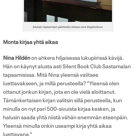
Jokaisen tapaamisen päätteeksi otetaan aina kirjapinokuva.
Monta kirjaa yhtä aikaa
Nina Hildén
on ahkera hiljaisessa lukupiirissä kävijä.
Hän on käynyt alusta asti Silent Book Club Sastamalan
tapaamisissa. Mitä Nina yleensä valitsee
luettavakseen, ja millä perusteella? ”Yleensä olen
ottanut jonkun kirjan, jota en ole vielä aloittanut.
Tämänkertaisen kirjan valitsin sillä perusteella, kun
minulla on nyt pari 500-sivuista kirjaa kesken, ja
halusin saada yhtä niistä vähän enemmän eteenpäin.
Yleensä minulla onkin useampi kirja yhtä aikaa
luettavana.”