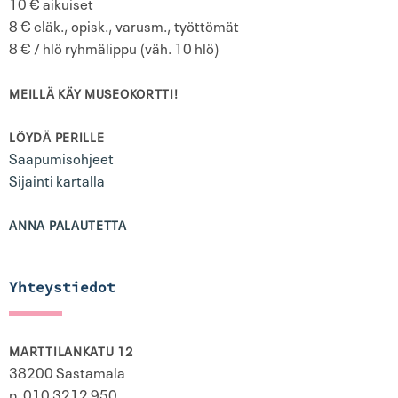
10 € aikuiset
8 € eläk., opisk., varusm., työttömät
8 € / hlö ryhmälippu (väh. 10 hlö)
MEILLÄ KÄY MUSEOKORTTI!
LÖYDÄ PERILLE
Saapumisohjeet
Sijainti kartalla
ANNA PALAUTETTA
Yhteystiedot
MARTTILANKATU 12
38200 Sastamala
p. 010 3212 950