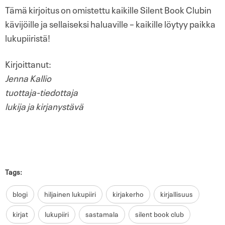
Tämä kirjoitus on omistettu kaikille Silent Book Clubin
kävijöille ja sellaiseksi haluaville – kaikille löytyy paikka
lukupiiristä!
Kirjoittanut:
Jenna Kallio
tuottaja-tiedottaja
lukija ja kirjanystävä
Tags:
blogi
hiljainen lukupiiri
kirjakerho
kirjallisuus
kirjat
lukupiiri
sastamala
silent book club